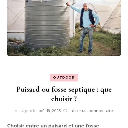
OUTDOOR
Puisard ou fosse septique : que
choisir ?
sur
mis à jour le
août 19, 2025
Laisser un commentaire
Puisard
ou
Choisir entre un puisard et une fosse
fosse