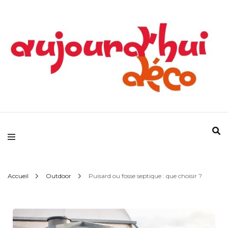
Devenez votre propre référence déco !
Aujourd'hui Déco
Accueil
Outdoor
Puisard ou fosse septique : que choisir ?