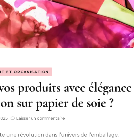
NT ET ORGANISATION
s produits avec élégance
on sur papier de soie ?
sur
2025
Laisser un commentaire
Comment
emballer
e une révolution dans l’univers de l’emballage.
vos