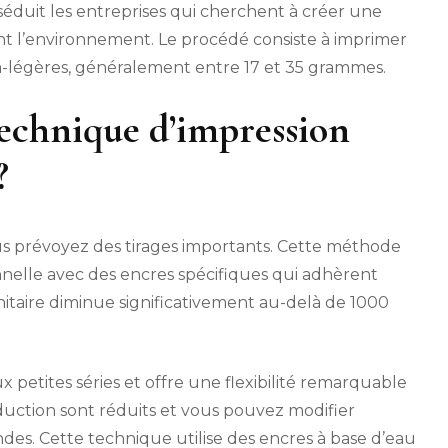
produits
éduit les entreprises qui cherchent à créer une
avec
nt l’environnement. Le procédé consiste à imprimer
élégance
ra-légères, généralement entre 17 et 35 grammes.
dans
une
impression
echnique d’impression
sur
papier
?
de
soie
?
us prévoyez des tirages importants. Cette méthode
nnelle avec des encres spécifiques qui adhèrent
nitaire diminue significativement au-delà de 1000
 petites séries et offre une flexibilité remarquable
oduction sont réduits et vous pouvez modifier
es. Cette technique utilise des encres à base d’eau