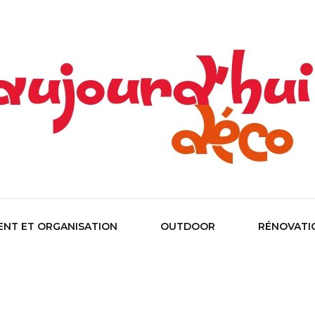
co !
d'hui Dé
NT ET ORGANISATION
OUTDOOR
RÉNOVATI