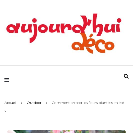
Devenez votre propre référence déco !
Aujourd'hui Déco
Accueil
Outdoor
Comment arroser les fleurs plantées en été
?