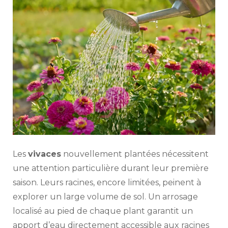
Les
vivaces
nouvellement plantées nécessitent
une attention particulière durant leur première
saison. Leurs racines, encore limitées, peinent à
explorer un large volume de sol. Un arrosage
localisé au pied de chaque plant garantit un
apport d’eau directement accessible aux racines