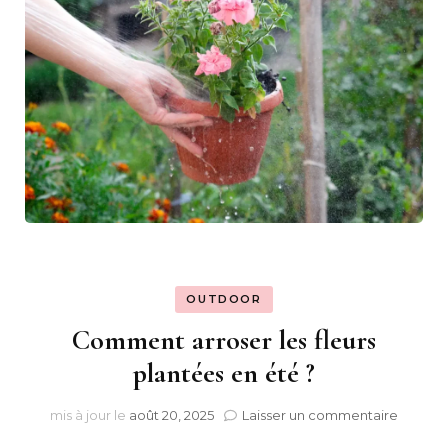
OUTDOOR
Comment arroser les fleurs
plantées en été ?
sur
mis à jour le
août 20, 2025
Laisser un commentaire
Comm