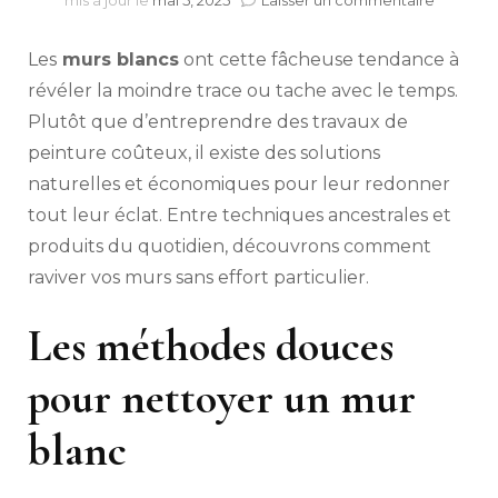
mis à jour le
mai 5, 2025
Laisser un commentaire
Quels
sont
Les
murs blancs
ont cette fâcheuse tendance à
les
méthod
révéler la moindre trace ou tache avec le temps.
efficace
Plutôt que d’entreprendre des travaux de
pour
peinture coûteux, il existe des solutions
nettoye
ses
naturelles et économiques pour leur redonner
murs
tout leur éclat. Entre techniques ancestrales et
blancs
sans
produits du quotidien, découvrons comment
repeind
raviver vos murs sans effort particulier.
?
Les méthodes douces
pour nettoyer un mur
blanc