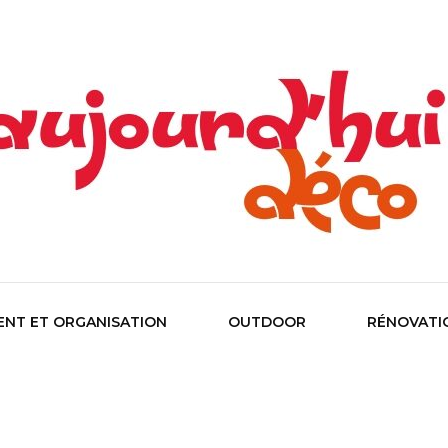
co !
d'hui Dé
NT ET ORGANISATION
OUTDOOR
RÉNOVATI