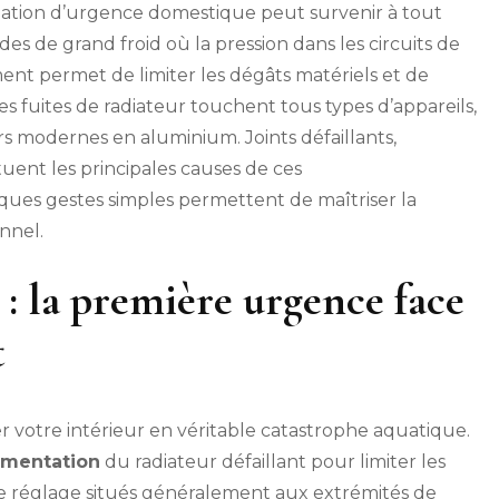
:
tuation d’urgence domestique peut survenir à tout
fermer
s de grand froid où la pression dans les circuits de
l’arrivée
nt permet de limiter les dégâts matériels et de
d’eau
en
es fuites de radiateur touchent tous types d’appareils,
urgence
s modernes en aluminium. Joints défaillants,
uent les principales causes de ces
es gestes simples permettent de maîtriser la
onnel.
 : la première urgence face
t
r votre intérieur en véritable catastrophe aquatique.
limentation
du radiateur défaillant pour limiter les
de réglage situés généralement aux extrémités de