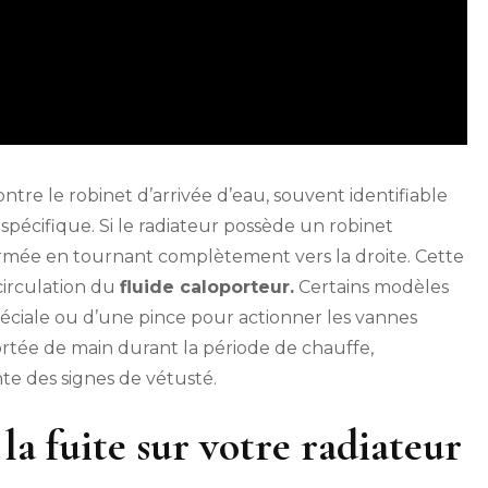
ntre le robinet d’arrivée d’eau, souvent identifiable
écifique. Si le radiateur possède un robinet
fermée en tournant complètement vers la droite. Cette
irculation du
fluide caloporteur.
Certains modèles
spéciale ou d’une pince pour actionner les vannes
ortée de main durant la période de chauffe,
nte des signes de vétusté.
 la fuite sur votre radiateur