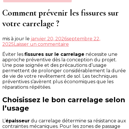
Comment prévenir les fissures sur
votre carrelage ?
mis à jour le
janvier 20, 2026
septembre 22,
sur
2025
Laisser un commentaire
Comment
Éviter les
fissures sur le carrelage
prévenir
nécessite une
les
approche préventive dès la conception du projet.
fissures
Une pose soignée et des précautions d’usage
sur
permettent de prolonger considérablement la durée
votre
de vie de votre revêtement de sol. Les techniques
carrelage
préventives s’avèrent plus économiques que les
?
réparations répétées.
Choisissez le bon carrelage selon
l’usage
L’
épaisseur
du carrelage détermine sa résistance aux
contraintes mécaniques. Pour les zones de passage