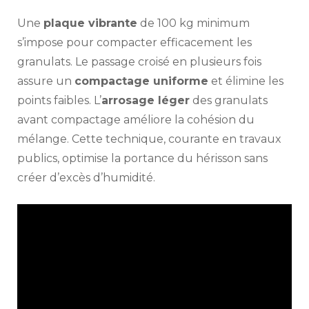
Une
plaque vibrante
de 100 kg minimum
s’impose pour compacter efficacement les
granulats. Le passage croisé en plusieurs fois
assure un
compactage uniforme
et élimine les
points faibles. L’
arrosage léger
des granulats
avant compactage améliore la cohésion du
mélange. Cette technique, courante en travaux
publics, optimise la portance du hérisson sans
créer d’excès d’humidité.