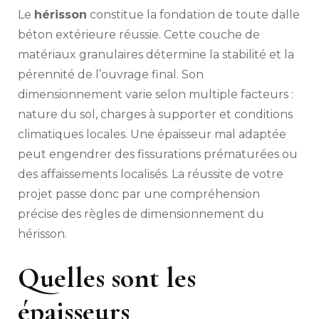
épaiss
Le
hérisson
constitue la fondation de toute dalle
de
hérisso
béton extérieure réussie. Cette couche de
sous
matériaux granulaires détermine la stabilité et la
une
pérennité de l’ouvrage final. Son
dalle
de
dimensionnement varie selon multiple facteurs :
béton
nature du sol, charges à supporter et conditions
extérie
?
climatiques locales. Une épaisseur mal adaptée
peut engendrer des fissurations prématurées ou
des affaissements localisés. La réussite de votre
projet passe donc par une compréhension
précise des règles de dimensionnement du
hérisson.
Quelles sont les
épaisseurs