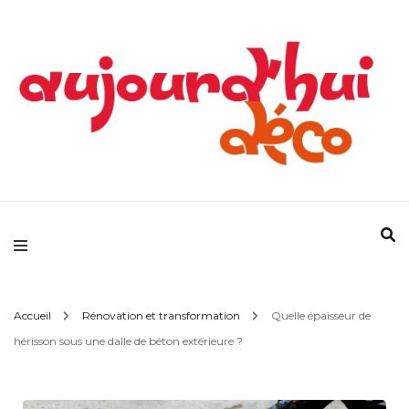
Devenez votre propre référence déco !
Aujourd'hui Déco
Accueil
Rénovation et transformation
Quelle épaisseur de
hérisson sous une dalle de béton extérieure ?