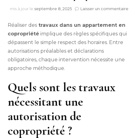
sur
mis à jour le
septembre 8, 2025
Laisser un commentaire
Quel
sont
Réaliser des
travaux dans un appartement en
les
auto
copropriété
implique des règles spécifiques qui
et
dépassent le simple respect des horaires. Entre
les
autorisations préalables et déclarations
dém
obli
obligatoires, chaque intervention nécessite une
pour
approche méthodique.
les
trav
de
Quels sont les travaux
copr
?
nécessitant une
autorisation de
copropriété ?