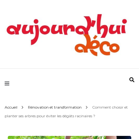
Devenez votre propre référence déco !
Aujourd'hui Déco
Accueil
Rénovation et transformation
Comment choisir et
planter ses arbres pour éviter les dégâts racinaires ?