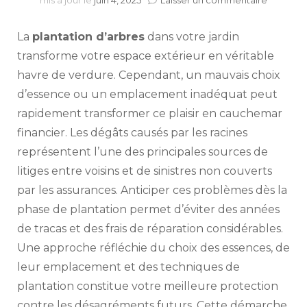
mis à jour le
juin 4, 2025
Laisser un commentaire
Comme
choisir
La
plantation d’arbres
dans votre jardin
et
planter
transforme votre espace extérieur en véritable
ses
havre de verdure. Cependant, un mauvais choix
arbres
d’essence ou un emplacement inadéquat peut
pour
éviter
rapidement transformer ce plaisir en cauchemar
les
financier. Les dégâts causés par les racines
dégâts
racinaire
représentent l’une des principales sources de
?
litiges entre voisins et de sinistres non couverts
par les assurances. Anticiper ces problèmes dès la
phase de plantation permet d’éviter des années
de tracas et des frais de réparation considérables.
Une approche réfléchie du choix des essences, de
leur emplacement et des techniques de
plantation constitue votre meilleure protection
contre les désagréments futurs. Cette démarche